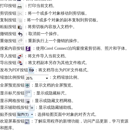
打印按钮
：打印当前文档。
剪切按钮
：将一个或多个对象移动到剪切板。
复制按钮
：将一个或多个对象的副本复制到剪切板。
粘贴按钮
：将剪切板内容放入文档中。
撤销按钮
：取消前一个操作。
重做按钮
：重新执行上一个撤销的操作。
搜索内容按钮
：使用Corel Connect泊坞窗搜索剪切画、照片和字体。
导入按钮
：将文件导入当前文档。
导出按钮
：将文档副本另存为其他文件格式。
发布为PDF按钮
：将文档导出为PDF文件格式。
缩放比例按钮
：文档缩放比例。
全屏预览按钮
：显示文档的全屏预览。
显示标尺按钮
：显示或隐藏标尺。
显示网格按钮
：显示或隐藏文档网格。
显示辅助线按钮
：显示或隐藏辅助线。
贴齐按钮
：选择绘图页面中对象的对齐方式。
欢迎屏幕按钮
：了解应用程序的新增功能，访问产品更新，学习资源
和图库。