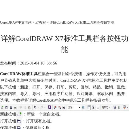
CorelDRAW
CorelDRAW中文网站
>
x7教程
> 详解CorelDRAW X7标准工具栏各按钮功能
首页
详解CorelDRAW X7标准工具栏各按钮功
产品
教程
能
老用户福利
发布时间：2015-01-04 16: 38: 56
下载
CorelDRAW标准工具栏
集合一些常用命令按钮，操作方便快捷，可为用
户节省从菜单中选择命令的时间。
CorelDRAW
X7的标准工具栏主要包括
购买
以下按钮：新建、打开、保存、打印、剪切、复制、粘贴、撤销、重做、
搜索内容、导入、导出、应用程序启动器、欢迎屏幕、缩放比例、贴齐、
选项。本教程将详解CorelDRAW软件中标准工具栏各按钮功能。
新建按钮
：新建一个空白文档。
打开按钮
：打开现有文档。
保存按钮
：保存当前文档。