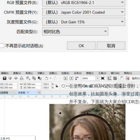
CDR怎么做蒙版遮罩 CD
在使用CorelDRAW进行图像处
创意效果，比如圆形头像、渐变过渡
并不复杂。下面就为大家介绍CDR怎
蒙版渐变
蒙版效果
位图颜