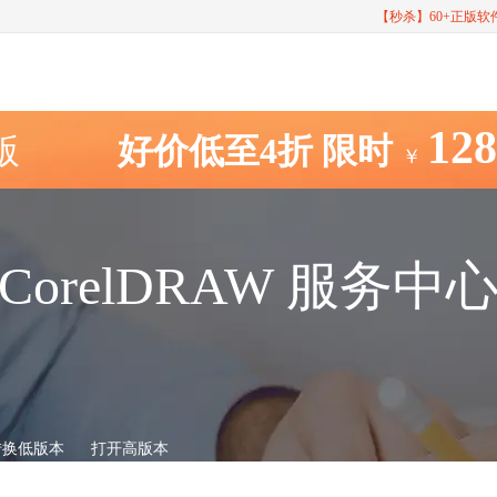
【秒杀】60+正版
12
室版
好价低至4折
限时
￥
CorelDRAW 服务中
转换低版本
打开高版本