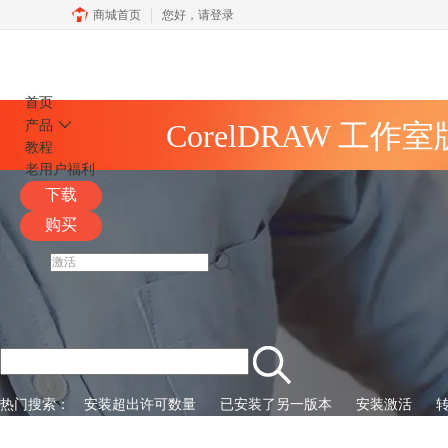
商城首页
您好，
请登录
CorelDRAW
首页
产品
CorelDRAW 工作
教程
老用户福利
下载
购买
热门搜索：
安装超出许可数量
已安装了另一版本
安装激活