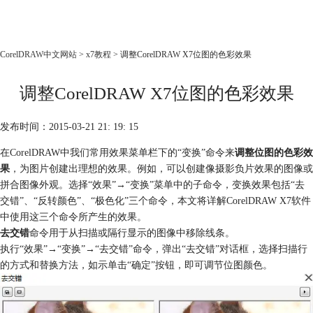
CorelDRAW
CorelDRAW中文网站
>
x7教程
> 调整CorelDRAW X7位图的色彩效果
首页
调整CorelDRAW X7位图的色彩效果
产品
教程
发布时间：2015-03-21 21: 19: 15
老用户福利
在CorelDRAW中我们常用效果菜单栏下的“变换”命令来
调整位图的色彩效
下载
果
，为图片创建出理想的效果。例如，可以创建像摄影负片效果的图像或
拼合图像外观。选择“效果”→“变换”菜单中的子命令，变换效果包括“去
购买
交错”、“反转颜色”、“极色化”三个命令，本文将详解CorelDRAW X7软件
中使用这三个命令所产生的效果。
去交错
命令用于从扫描或隔行显示的图像中移除线条。
执行“效果”→“变换”→“去交错”命令，弹出“去交错”对话框，选择扫描行
的方式和替换方法，如示单击“确定”按钮，即可调节位图颜色。