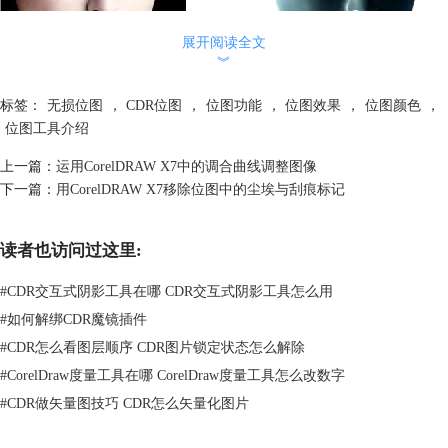
展开阅读全文
︾
标签：
无损位图
，
CDR位图
，
位图功能
，
位图效果
，
位图颜色
，
位图工具介绍
上一篇：
运用CorelDRAW X7中的调合曲线调整图像
极色化
命令用于减少图像中的色调值数量。极色化可以去除颜色层次并产
下一篇：
用CorelDRAW X7移除位图中的尘埃与刮痕标记
生大面积缺乏层次感的颜色。
执行“效果”→“变换”→“极色化”命令，弹出“极色化”对话框，移动”层
次“滑块，如示所示。单击“确定”按钮，即可调节位图颜色。
读者也访问过这里:
#
CDR交互式阴影工具在哪 CDR交互式阴影工具怎么用
#
如何解绑CDR魔镜插件
#
CDR怎么看图层顺序 CDR图片锁定状态怎么解除
#
CorelDraw度量工具在哪 CorelDraw度量工具怎么改数字
#
CDR做矢量图技巧 CDR怎么矢量化图片