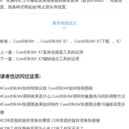
4、在属性栏上可修改直角连接器的圆形直角（默认6.0mm）、轮廓宽
度、线条样式和起始/终止箭头等设置。
展开阅读全文
︾
标签：
CorelDRAW
，
CorelDRAW X7
，
CorelDRAW X7下载
，
X7
上一篇：
CorelDRAW X7直角连接器工具的运用
下一篇：
CorelDRAW X7编辑锚点工具的运用
读者也访问过这里:
5、若要要更改连线位置，可以直接单击一边的节点并将节点拖动至新的
#
CorelDRAW如何绘制云纹 CorelDRAW如何绘制图标
位置；也可使用“形状工具”，拖动一边的节点到新的位置。
#
CorelDRAW调和效果是什么 CorelDRAW调和对象颜色与间距调整方法
#
CorelDRAW轮廓图效果如何制作 CorelDRAW轮廓图步数与偏移设置步
骤
#
CDR里面的旋转变换在哪里 CDR里面的旋转变换快捷键
#
CDR工作区颜色背景怎么改 CDR工作区不见了