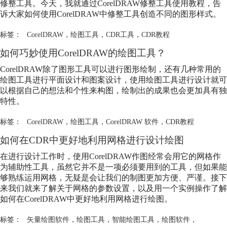
修整工具。今天，我就通过CorelDRAW修整工具使用教程，告
诉大家如何使用CorelDRAW中修整工具创造不同的图形样式。
标签：
CorelDRAW
，
绘图工具
，
CDR工具
，
CDR教程
如何巧妙使用CorelDRAW的
绘图工具
？
CorelDRAW除了图形工具可以进行图形绘制，还有几种常用的
绘图工具
进行平面设计和图案设计，使用
绘图工具
进行设计就可
以根据自己的想法和个性来构图，绘制出的成果也会更加具有独
特性。
标签：
CorelDRAW
，
绘图工具
，
CorelDRAW 软件
，
CDR教程
如何在CDR中更好地利用网格进行设计绘图
在进行设计工作时，使用CorelDRAW作图经常会用它的网格作
为辅助性工具，虽然它并不是一项必须要用到的工具，但如果能
够熟练运用网格，无疑是会让我们的制图更加方便、严谨。接下
来我们就来了解关于网格的参数设置，以及用一个实例操作了解
如何在CorelDRAW中更好地利用网格进行绘图。
标签：
矢量绘图软件
，
绘图工具
，
智能绘图工具
，
绘图软件
，