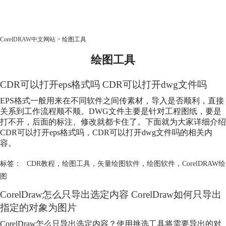
CorelDRAW
CorelDRAW中文网站
>
绘图工具
绘图工具
首页
产品
CDR可以打开eps格式吗 CDR可以打开dwg文件吗
教程
老用户福利
EPS格式一般用来在不同软件之间传素材，导入是否顺利，直接
关系到工作流程顺不顺。DWG文件主要是针对工程图纸，要是
下载
打不开，后面的标注、修改就都卡住了。下面就为大家详细介绍
CDR可以打开eps格式吗，CDR可以打开dwg文件吗的相关内
容。
购买
标签：
CDR教程
，
绘图工具
，
矢量绘图软件
，
绘图软件
，
CorelDRAW绘
图
CorelDraw怎么只导出选定内容 CorelDraw如何只导出
指定的对象为图片
CorelDraw怎么只导出选定内容？使用挑选工具将需要导出的对