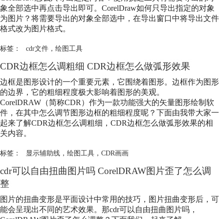
象全部选中再点击导出即可。CorelDraw如何只导出指定的对象
为图片？将需要导出的对象全部选中，在导出窗口中将导出文件
格式改为图片格式。
标签：
cdr文件
，
绘图工具
CDR边框怎么调粗细 CDR边框怎么做弧形效果
边框是图形设计的一个重要元素，它围绕着图形。边框作为图形
的边界，它的粗细程度极大影响着图形的美观。
CorelDRAW（简称CDR）作为一款功能强大的矢量图形绘制软
件，在其中怎么调节图形边框的粗细程度呢？下面由我带大家一
起来了解CDR边框怎么调粗细，CDR边框怎么做弧形效果的相
关内容。
标签：
显示辅助线
，
绘图工具
，
CDR画画
cdr可以自由扭曲图片吗 CorelDRAW图片歪了怎么调
整
图片的扭曲变形是平面设计中常用的技巧，图片扭曲变形后，可
能会呈现出不同的艺术效果。那cdr可以自由扭曲图片吗，