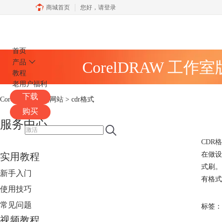
商城首页
您好，
请登录
CorelDRAW
首页
产品
CorelDRAW 工作
教程
老用户福利
下载
CorelDRAW中文网站
>
cdr格式
购买
服务中心
CDR
在做设
实用教程
式刷。
新手入门
有格式
使用技巧
常见问题
标签：
视频教程