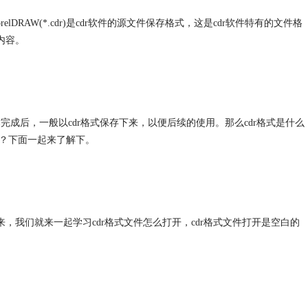
lDRAW(*.cdr)是cdr软件的源文件保存格式，这是cdr软件特有的文件格
内容。
制作完成后，一般以
cdr格式
保存下来，以便后续的使用。那么
cdr格式
是什么
呢？下面一起来了解下。
来，我们就来一起学习
cdr格式
文件怎么打开，
cdr格式
文件打开是空白的