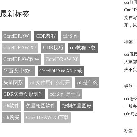
cdr
Cor
最新标签
党在写
系，以
CorelDRAW
CDR教程
cdr文件
标签：
CorelDRAW X7
CDR技巧
cdr教程下载
cdr
CorelDRAW软件
CorelDRAW X8
大家都
夫不负
平面设计软件
CorelDRAW X7下载
矢量图形
cdr文件用什么打开
cdr是什么
标签：
CDR矢量图形制作
cdr文件是什么
cdr
cdr软件
矢量绘图软件
绘制矢量图形
一般办
cdr
cdr购买
CorelDRAW X8下载
标签：