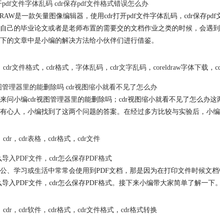
打开pdf文件字体乱码 cdr保存pdf文件格式错误怎么办
elDRAW是一款矢量图像编辑器，使用cdr打开pdf文件字体乱码，cdr
自己的毕业论文或者是老师布置的需要交的文档作业之类的时候，会遇到CD
下的文章中是小编的解决方法给小伙伴们进行借鉴。
cdr文件格式
，
cdr格式
，
字体乱码
，
cdr文字乱码
，
coreldraw字体下载
，
视图管理器里的能删除吗 cdr视图缩小就看不见了怎么办
来问小编cdr视图管理器里的能删除吗；cdr视图缩小就看不见了怎么办
有心人，小编找到了这两个问题的答案。在经过多方比较与实验后，小编
cdr
，
cdr表格
，
cdr格式
，
cdr文件
怎么导入PDF文件，cdr怎么保存PDF格式
公、学习或生活中常常会使用到PDF文档，那是因为在打印文件时候文档
怎么导入PDF文件，cdr怎么保存PDF格式。接下来小编带大家简单了解一下
cdr
，
cdr软件
，
cdr格式
，
cdr文件格式
，
cdr格式转换