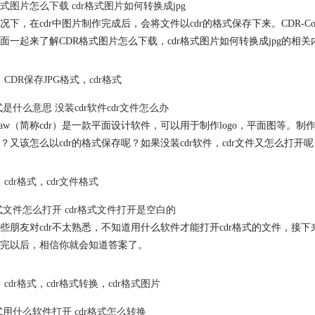
格式图片怎么下载
cdr格式
图片如何转换成jpg
况下，在cdr中图片制作完成后，会将文件以cdr的格式保存下来。CDR-Core
面一起来了解CDR格式图片怎么下载，
cdr格式
图片如何转换成jpg的相关
CDR保存JPG格式
，
cdr格式
式
是什么意思 没装cdr软件cdr文件怎么办
eldraw（简称cdr）是一款平面设计软件，可以用于制作logo，平面图等。
？又该怎么以cdr的格式保存呢？如果没装cdr软件，cdr文件又怎么打开
cdr格式
，
cdr文件格式
式
文件怎么打开
cdr格式
文件打开是空白的
些朋友对cdr不太熟悉，不知道用什么软件才能打开
cdr格式
的文件，接下
完以后，相信你就会知道答案了。
cdr格式
，
cdr格式转换
，
cdr格式图片
式
用什么软件打开
cdr格式
怎么转换