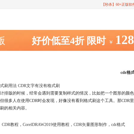
【秒杀】60+正版
12
室版
好价低至4折
限时
￥
cdr格
格式刷用法 CDR文字有没有格式刷
计排版的时候，经常会遇到需要复制样式的情况，比如把一个图形的颜色
但很多人在使用CDR时会发现，好像没有看到格式刷这个工具。那CDR里
刷的相关内容。
CDR教程
，
CorelDRAW2019使用教程
，
CDR矢量图形制作
，
cdr格式