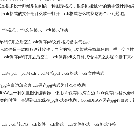
式
是很多设计师经常碰到的一种图形格式，很多刚接触cdr的新手设计师在
下
cdr格式
的文件用什么软件打开、
cdr格式
怎么转换这两个小问题吧。
cdr格式
，
cdr文件格式
，
cdr格式转换
保存pdf打开之后空白 cdr保存pdf文件格式错误怎么办
eldraw软件是一款图形设计软件，而它的特点功能就是简单易用上手、
：cdr保存pdf打开之后空白，cdr保存pdf文件格式错误怎么办呢？接下
cdr转pdf
，
pdf转cdr
，
cdr转换pdf
，
cdr格式
，
cdr文件格式
保存jpg有白边怎么办 cdr保存jpg格式为什么会模糊
elDRAW是一种矢量图像编辑器，使用cdr保存jog有白边？cdr保存j
类的时候，会遇到CDR保存jpg格式会模糊，CorelDRAW保存jpg
cdr
，
cdr转JPG
，
cdr软件
，
cdr格式
，
cdr文件格式
，
cdr格式转换