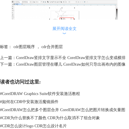
展开阅读全文
︾
标签：
cdr图层顺序
，
cdr合并图层
上一篇：
CorelDraw竖排文字显示不全 CorelDraw竖排文字怎么变成横排
下一篇：
CorelDraw图层管理在哪儿 CorelDraw如何只导出画布内的图像
图2.点击合并
这样，选中的对象就会被合并成一个不可分割的单一对象。如果你想要取
读者也访问过这里:
消合并，可以再次右键点击合并后的对象，选择“拆分曲线”。
#
CorelDRAW Graphics Suite软件安装激活教程
#
如何在CDR中安装激活魔镜插件
#
CorelDRAW怎么把多个图层合并 CorelDRAW怎么把图片转换成矢量图
#
CDR为什么替换不了颜色 CDR为什么取消不了组合对象
#
CDR怎么设计logo CDR怎么设计名片