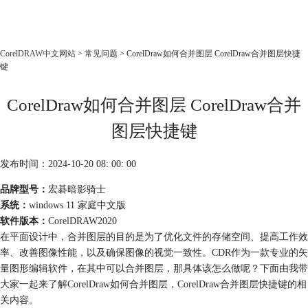
CorelDRAW
CorelDRAW中文网站
>
常见问题
> CorelDraw如何合并图层 CorelDraw合并图层快捷
键
首页
产品
CorelDraw如何合并图层 CorelDraw合并
教程
图层快捷键
老用户福利
下载
发布时间：2024-10-20 08: 00: 00
品牌型号：
宏碁暗影骑士
购买
系统：
windows 11 家庭中文版
软件版本：
CorelDRAW2020
在平面设计中，合并图层的目的是为了优化文件的存储空间、提高工作效
率、改善图像性能，以及确保图像的视觉一致性。CDR作为一款专业的矢
量图形编辑软件，在其中可以合并图层，那具体该怎么做呢？下面由我带
大家一起来了解CorelDraw如何合并图层，CorelDraw合并图层快捷键的相
关内容。