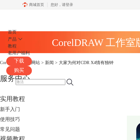
商城首页
您好，
请登录
CorelDRAW
首页
产品
CorelDRAW 工作
教程
老用户福利
下载
CorelDRAW中文网站
>
新闻
> 大家为何对CDR X4情有独钟
购买
服务中心
实用教程
新手入门
使用技巧
常见问题
视频教程