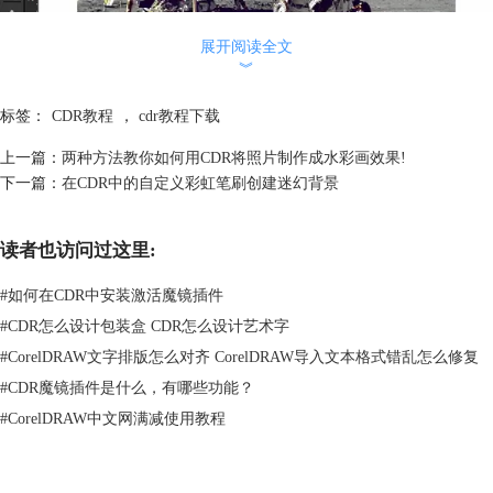
展开阅读全文
︾
标签：
CDR教程
，
cdr教程下载
上一篇：
两种方法教你如何用CDR将照片制作成水彩画效果!
下一篇：
在CDR中的自定义彩虹笔刷创建迷幻背景
2.选中图片后，按下Ctrl+D创建一个副本文件。
读者也访问过这里:
3.现在选中这个副本图像，单击透明度工具。
#
如何在CDR中安装激活魔镜插件
#
CDR怎么设计包装盒 CDR怎么设计艺术字
#
CorelDRAW文字排版怎么对齐 CorelDRAW导入文本格式错乱怎么修复
#
CDR魔镜插件是什么，有哪些功能？
#
CorelDRAW中文网满减使用教程