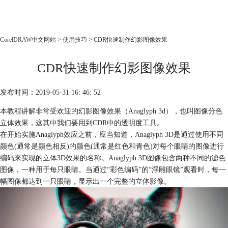
CorelDRAW
CorelDRAW中文网站
>
使用技巧
> CDR快速制作幻影图像效果
首页
CDR快速制作幻影图像效果
产品
教程
发布时间：2019-05-31 16: 46: 52
老用户福利
本教程讲解非常受欢迎的幻影图像效果（Anaglyph 3d），也叫图像分色
下载
立体效果，这其中我们要用到
CDR
中的透明度工具。
在开始实施Anaglyph效应之前，应当知道，Anaglyph 3D是通过使用不同
购买
颜色(通常是颜色相反)的颜色(通常是红色和青色)对每个眼睛的图像进行
编码来实现的立体3D效果的名称。Anaglyph 3D图像包含两种不同的滤色
图像，一种用于每只眼睛。当通过“彩色编码”的“浮雕眼镜”观看时，每一
幅图像都达到一只眼睛，显示出一个完整的立体影像。