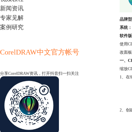
新闻资讯
专家见解
品牌型
案例研究
系统：
软件版
使用C
CorelDRAW中文官方帐号
改面板
一、C
缩放C
分享CorelDRAW资讯，打开抖音扫一扫关注
1、在
2、创