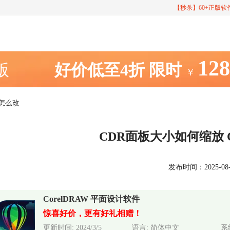
【秒杀】60+正版
12
室版
好价低至4折
限时
￥
色怎么改
CDR面板大小如何缩放
发布时间：2025-08-14
CorelDRAW 平面设计软件
惊喜好价，更有好礼相赠！
更新时间: 2024/3/5
语言: 简体中文
系统