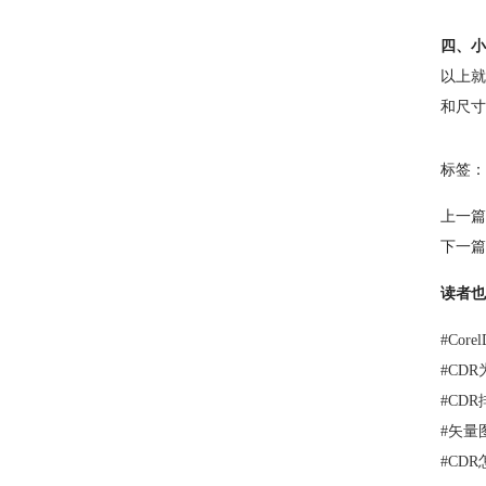
四、小
以上就
和尺寸
标签：
上一篇
下一篇
读者也
#
Cor
#
CD
#
CD
#
矢量
#
CD