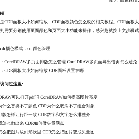
图9：面板修改
结
是CDR面板大小如何缩放，CDR面板颜色怎么改的相关教程。CDR面板
则需要分别使用页面颜色和页面大小功能来操作，感兴趣就按上文步骤试
cdr颜色模式
，
cdr颜色管理
：
CorelDRAW多页面排版怎么管理 CorelDRAW多页面导出错页怎么避免
：
CDR面板大小如何缩放 CDR面板设置在哪
访问过这里:
elDRAW可以打开pdf吗 CorelDRAW如何提高图片亮度
R为什么替换不了颜色 CDR为什么取消不了组合对象
R排版怎样让行距一致 CDR数字和文字怎么排整齐
图怎么做出来 CDR如何做矢量网点
R怎么把图片放到形状里 CDR怎么把图片变成矢量图