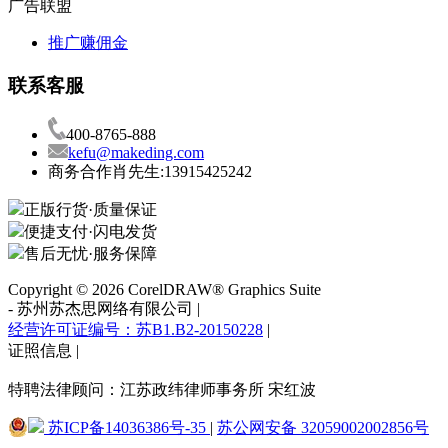
广告联盟
图5：选定裁剪区域
推广赚佣金
完成图片的裁剪后，移动图片边框的顶点，适当调整图片的尺
联系客服
寸，就能很好地调整画面元素的占比。
400-8765-888
kefu@makeding.com
图6：完成裁剪
商务合作肖先生:13915425242
三、添加图片效果
正版行货·质量保证
便捷支付·闪电发货
除了简单的裁剪功能外，CorelDRAW也提供了更为复杂的图
售后无忧·服务保障
片效果调整功能。如图7所示，软件既提供了高阶图片编辑所
需的各种效果调整工具，也提供了现成的滤镜效果，可满足不
Copyright © 2026 CorelDRAW® Graphics Suite
同的图片编辑需求。
-
苏州苏杰思网络有限公司
|
经营许可证编号：苏B1.B2-20150228
|
证照信息
|
图7：调整效果
特聘法律顾问：江苏政纬律师事务所 宋红波
其中，CorelDRAW的亮点功能，图像调整实验室，能让我们
苏ICP备14036386号-35
|
苏公网安备 32059002002856号
更好地进行滤镜的自定义。