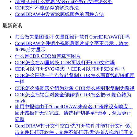
cdr格式是什么意思 没装cdr软件cdr文件怎么办
CDR文件不能保存的解决办法
CorelDRAW中设置轮廓线颜色的四种方法
最新资讯
怎么做矢量图设计 矢量图设计软件CorelDRAW好用吗
CorelDRAW文件缩小视图后图片或文字不显示，放大
300%后才显示
什么是CDR CDR如何裁剪图片
CDR怎么在AI里转换 CDR可以打开PSD文件吗
CDR可以打开SVG格式吗 CDR可以打开PSD文件吗
CDR怎么围绕一个点旋转复制 CDR怎么画直线能够间距
一样
CDR怎么将图形分组为对象 CDR怎么将图形复制为路径
CDR怎么把锁定对象全部解锁 CDR怎么把rgb颜色转为
cmyk
使用中报错由于”CorelDRAW-未命名-1“程序没有响应，
因此该操作无法完成。请选择”切换至“命令，然后更正
问题
CorelDRAW打开文件空白/先打开软件才能打开文件/双
击文件只打开软件，文件不能打开/无法拖入拖放打开文