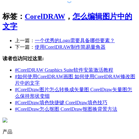
︾
标签：
CorelDRAW
，
怎么编辑图片中的
图1：CorelDRAW界面
文字
一、可编辑的图片格式
上一篇：
一个优秀的Logo需要具备哪些要素？
在进行图片编辑前，我们需要使用CorelDRAW的导入功能，
下一篇：
使用CorelDRAW制作简易量角器
将图片导入到编辑区。
读者也访问过这里:
#
CorelDRAW Graphics Suite软件安装激活教程
图2：导入功能
#
如何使用CorelDRAW画图 如何使用CorelDRAW修改图
片中的文字
软件可支持的图片格式众多，其中CorelDRAW 2021还支持苹
#
CorelDraw图片怎么转换成矢量图 CorelDraw矢量图怎
果设备拍摄的照片格式HEIC。
么保持形状变细
#
CorelDraw填色快捷键 CorelDraw填色技巧
相比于其他图片编辑软件，在导入前需将HEIC格式转换为
#
CorelDraw怎么抠图 CorelDraw抠图换背景方法
JPEG等常用格式，CorelDRAW 2021则可直接导入HEIC格式
图片而无需转换。
产品