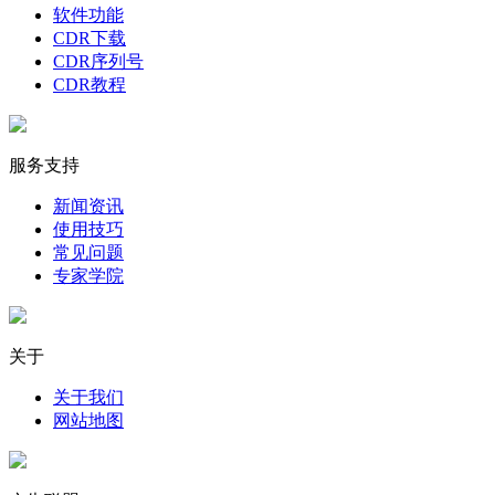
图3：可导入编辑的图片格式
软件功能
CDR下载
二、裁剪图片功能
CDR序列号
CDR教程
通过应用CorelDRAW的裁剪工具，我们可自由地裁剪图片，
让目标拍摄对象更突显。
服务支持
新闻资讯
使用技巧
常见问题
专家学院
关于
图4：创建粒子组与动力学组
关于我们
网站地图
裁剪工具的使用方法很简单，如图5所示，通过使用矩形选
框，即可将选框以外的部分都去除。