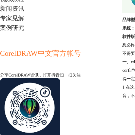
新闻资讯
专家见解
品牌型
案例研究
系统：
软件版
想必许
CorelDRAW中文官方帐号
不得要
一、c
cdr
分享CorelDRAW资讯，打开抖音扫一扫关注
得一定
1.在这
音，不