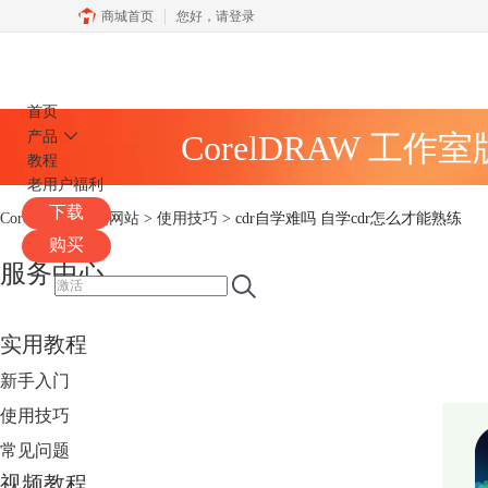
商城首页
您好，
请登录
CorelDRAW
首页
产品
CorelDRAW 工作
教程
老用户福利
下载
CorelDRAW中文网站
>
使用技巧
> cdr自学难吗 自学cdr怎么才能熟练
购买
服务中心
实用教程
新手入门
使用技巧
常见问题
视频教程