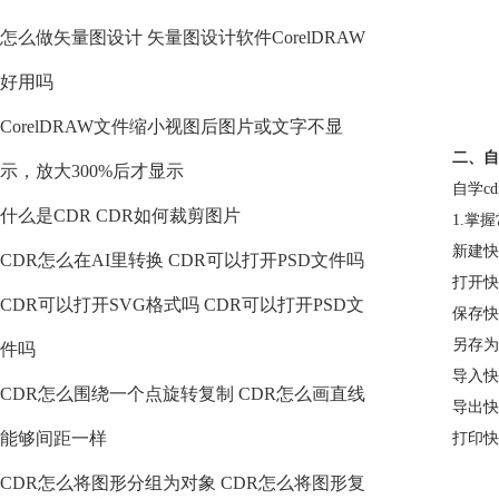
怎么做矢量图设计 矢量图设计软件CorelDRAW
好用吗
CorelDRAW文件缩小视图后图片或文字不显
二、自
示，放大300%后才显示
自学c
什么是CDR CDR如何裁剪图片
1.掌
新建快
CDR怎么在AI里转换 CDR可以打开PSD文件吗
打开快
CDR可以打开SVG格式吗 CDR可以打开PSD文
保存快
另存为
件吗
导入快
CDR怎么围绕一个点旋转复制 CDR怎么画直线
导出快
能够间距一样
打印快
CDR怎么将图形分组为对象 CDR怎么将图形复