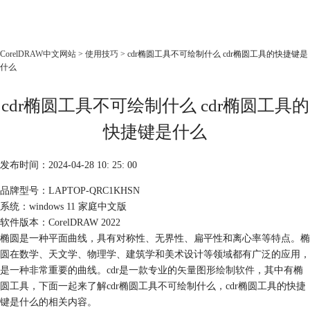
CorelDRAW
CorelDRAW中文网站
>
使用技巧
> cdr椭圆工具不可绘制什么 cdr椭圆工具的快捷键是
什么
首页
产品
cdr椭圆工具不可绘制什么 cdr椭圆工具的
教程
快捷键是什么
老用户福利
下载
发布时间：2024-04-28 10: 25: 00
品牌型号：LAPTOP-QRC1KHSN
购买
系统：windows 11 家庭中文版
软件版本：CorelDRAW 2022
椭圆是一种平面曲线，具有对称性、无界性、扁平性和离心率等特点。椭
圆在数学、天文学、物理学、建筑学和美术设计等领域都有广泛的应用，
是一种非常重要的曲线。cdr是一款专业的
矢量图形绘制软件
，其中有椭
圆工具，下面一起来了解
cdr椭圆工具不可绘制什么，cdr椭圆工具的快捷
键是什么
的相关内容。