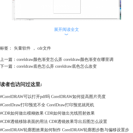
图1.椭圆工具
展开阅读全文
︾
二、cdr椭圆工具的快捷键是什么
在cdr软件中，椭圆工具的初始快捷键是“F7”。如果想要增加椭圆工具的
标签：
矢量软件
，
cdr文件
快捷键，可以按照以下步骤进行设置。
上一篇：
coreldraw颜色渐变怎么弄 coreldraw颜色渐变在哪里调
首先打开cdr软件，点击上方菜单栏中的“工具”。
下一篇：
coreldraw底色怎么弄 coreldraw底色怎么改变
读者也访问过这里:
#
CorelDRAW可以打开pdf吗 CorelDRAW如何提高图片亮度
#
CorelDraw打印预览不全 CorelDraw打印预览就死机
#
CDR如何做出模糊效果 CDR如何做出光线照射效果
#
CDR透镜移除表面的用法 CDR透镜效果导出后图怎么设置
#
CorelDRAW轮廓图效果如何制作 CorelDRAW轮廓图步数与偏移设置步