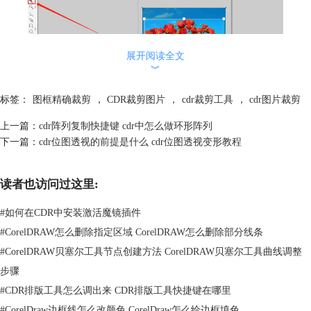
展开阅读全文
︾
标签：
图框精确裁剪
，
CDR裁剪图片
，
cdr裁剪工具
，
cdr图片裁剪
图2裁剪
上一篇：
cdr阵列复制快捷键 cdr中怎么做环形阵列
下一篇：
cdr位图透视的前提是什么 cdr位图透视变形教程
读者也访问过这里:
#
如何在CDR中安装激活魔镜插件
#
CorelDRAW怎么删除指定区域 CorelDRAW怎么删除部分线条
#
CorelDRAW贝塞尔工具节点创建方法 CorelDRAW贝塞尔工具曲线调整
步骤
图3裁剪后的效果
#
CDR排版工具怎么调出来 CDR排版工具快捷键在哪里
#
CorelDraw边框线怎么改颜色 CorelDraw怎么给边框填色