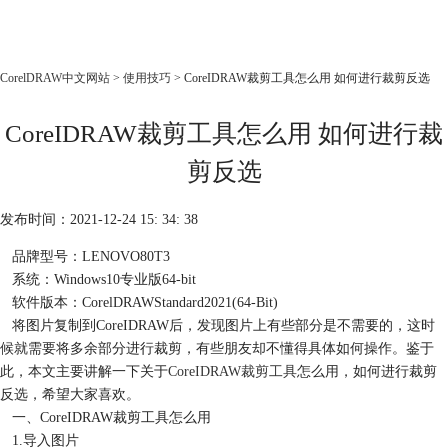
CorelDRAW
CorelDRAW中文网站
>
使用技巧
> CoreIDRAW裁剪工具怎么用 如何进行裁剪反选
首页
CoreIDRAW裁剪工具怎么用 如何进行裁
产品
教程
剪反选
老用户福利
发布时间：2021-12-24 15: 34: 38
下载
品牌型号：LENOVO80T3
系统：Windows10专业版64-bit
购买
软件版本：CorelDRAWStandard2021(64-Bit)
将图片复制到CoreIDRAW后，发现图片上有些部分是不需要的，这时
候就需要将多余部分进行裁剪，有些朋友却不懂得具体如何操作。鉴于
此，本文主要讲解一下关于
CoreIDRAW裁剪工具
怎么用，如何进行裁剪
反选，希望大家喜欢。
一、CoreIDRAW裁剪工具怎么用
1.导入图片