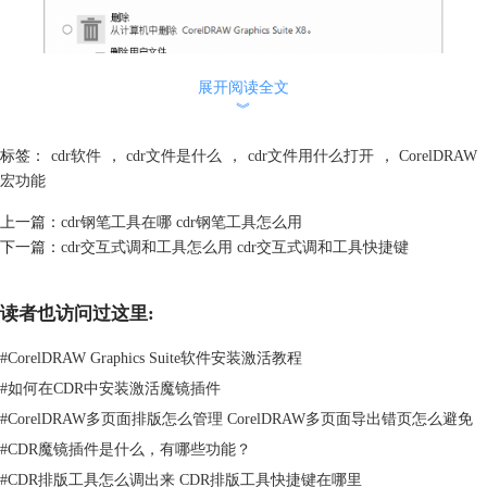
展开阅读全文
︾
标签：
cdr软件
，
cdr文件是什么
，
cdr文件用什么打开
，
CorelDRAW
宏功能
软件自动修复
上一篇：
cdr钢笔工具在哪 cdr钢笔工具怎么用
2、电脑系统不兼容
下一篇：
cdr交互式调和工具怎么用 cdr交互式调和工具快捷键
现在的电脑系统五花八门，从早期的XP到现在最新的win11，新老系
统都在使用，有时候电脑系统和软件版本也会出现不兼容的情况，这也会
读者也访问过这里:
导致软件无法正常运行，这时候我们就需要尝试更新电脑系统版本或者安
装cdr最新软件版本，尝试解决问题。
#
CorelDRAW Graphics Suite软件安装激活教程
二、cdr宏里的功能怎么添加
#
如何在CDR中安装激活魔镜插件
Cdr宏里的功能我们可以直接通过宏录制来添加，也可以直接通过VB
编程来实现，两种方式对编程专业知识有着不同的要求。
#
CorelDRAW多页面排版怎么管理 CorelDRAW多页面导出错页怎么避免
1、宏录制
#
CDR魔镜插件是什么，有哪些功能？
使用宏录制，我们不需要有任何的编程基础，我只需要开启录制功
#
CDR排版工具怎么调出来 CDR排版工具快捷键在哪里