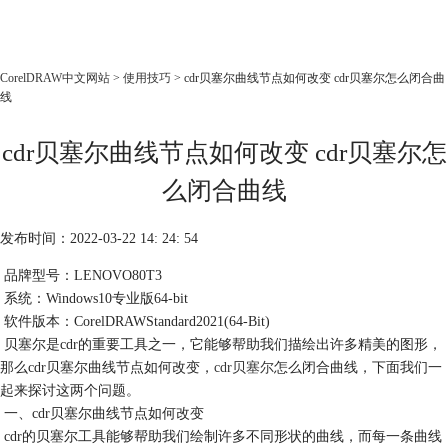
CorelDRAW
CorelDRAW中文网站
>
使用技巧
> cdr贝塞尔曲线节点如何改变 cdr贝塞尔怎么闭合曲
线
首页
产品
cdr贝塞尔曲线节点如何改变 cdr贝塞尔怎
教程
么闭合曲线
老用户福利
下载
发布时间：2022-03-22 14: 24: 54
品牌型号：LENOVO80T3
购买
系统：Windows10专业版64-bit
软件版本：CorelDRAWStandard2021(64-Bit)
贝塞尔是cdr的重要工具之一，它能够帮助我们描绘出许多精美的图形，
那么cdr贝塞尔曲线节点如何改变，
cdr贝塞尔
怎么闭合曲线，下面我们一
起来探讨这两个问题。
一、cdr贝塞尔曲线节点如何改变
cdr的贝塞尔工具能够帮助我们绘制许多不同形状的曲线，而每一条曲线