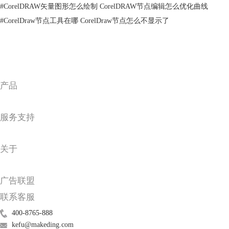
3.但有些时候我们需要对节点进行打断或更改，那么怎么办呢？很简
#
CorelDRAW矢量图形怎么绘制 CorelDRAW节点编辑怎么优化曲线
单，只需要在改变节点的位置上双击鼠标一下就可以了。
#
CorelDraw节点工具在哪 CorelDraw节点怎么不显示了
产品
服务支持
图3更改节点
二、cdr贝塞尔怎么闭合曲线
关于
1.如下图所示，有时候我们需要对画好的曲线进行闭合处理，那么我们
应该怎么办呢？
广告联盟
联系客服
400-8765-888
kefu@makeding.com