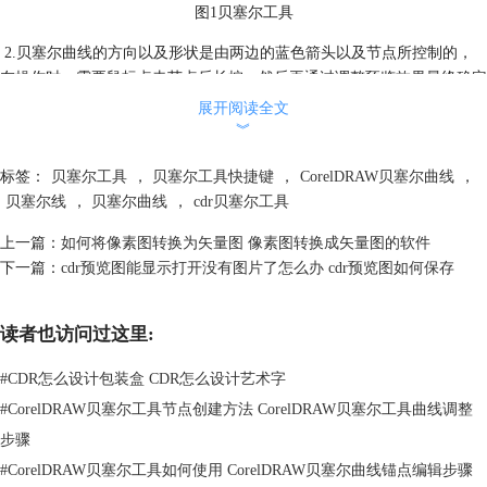
图1贝塞尔工具
2.贝塞尔曲线的方向以及形状是由两边的蓝色箭头以及节点所控制的，
在操作时，需要鼠标点击节点后长按，然后再通过调整预览效果最终确定
曲线的形状，效果如下所示。
展开阅读全文
︾
标签：
贝塞尔工具
，
贝塞尔工具快捷键
，
CorelDRAW贝塞尔曲线
，
贝塞尔线
，
贝塞尔曲线
，
cdr贝塞尔工具
上一篇：
如何将像素图转换为矢量图 像素图转换成矢量图的软件
下一篇：
cdr预览图能显示打开没有图片了怎么办 cdr预览图如何保存
读者也访问过这里:
#
CDR怎么设计包装盒 CDR怎么设计艺术字
#
CorelDRAW贝塞尔工具节点创建方法 CorelDRAW贝塞尔工具曲线调整
步骤
图2画曲线
#
CorelDRAW贝塞尔工具如何使用 CorelDRAW贝塞尔曲线锚点编辑步骤