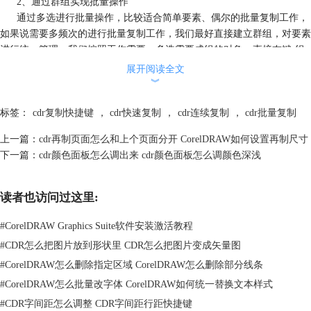
2、通过群组实现批量操作
通过多选进行批量操作，比较适合简单要素、偶尔的批量复制工作，
如果说需要多频次的进行批量复制工作，我们最好直接建立群组，对要素
进行统一管理。我们按照工作需要，多选需要成组的对象，直接右键-组
合对象（Ctrl+G），就可以把这些对象组成一个群组。
展开阅读全文
︾
标签：
cdr复制快捷键
，
cdr快速复制
，
cdr连续复制
，
cdr批量复制
上一篇：
cdr再制页面怎么和上个页面分开 CorelDRAW如何设置再制尺寸
下一篇：
cdr颜色面板怎么调出来 cdr颜色面板怎么调颜色深浅
读者也访问过这里:
#
CorelDRAW Graphics Suite软件安装激活教程
#
CDR怎么把图片放到形状里 CDR怎么把图片变成矢量图
#
CorelDRAW怎么删除指定区域 CorelDRAW怎么删除部分线条
#
CorelDRAW怎么批量改字体 CorelDRAW如何统一替换文本样式
图2：组合对象
#
CDR字间距怎么调整 CDR字间距行距快捷键