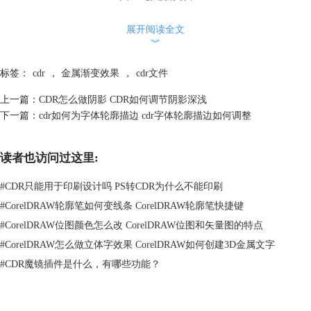
展开阅读全文
点击选择矩形工具，它的快捷键是F6，然后拖动鼠标绘制一个大小适中
︾
的矩形，然后给矩形填充颜色。双击软件右下角的填充工具，在弹出的对
话框中点击底纹填充，然后在底纹库中找到样品中的金箔底纹，在底纹设
标签：
cdr
，
金属渐变效果
，
cdr文件
置中修改底纹的属性，接着点击OK确认填充。
上一篇：
CDR怎么做阴影 CDR如何调节阴影深浅
下一篇：
cdr如何为字体轮廓描边 cdr字体轮廓描边如何调整
读者也访问过这里:
#
CDR只能用于印刷设计吗 PS转CDR为什么不能印刷
#
CorelDRAW轮廓笔如何变线条 CorelDRAW轮廓笔快捷键
#
CorelDRAW位图颜色怎么改 CorelDRAW位图和矢量图的特点
#
CorelDRAW怎么做立体字效果 CorelDRAW如何创建3D金属文字
#
CDR魔镜插件是什么，有哪些功能？