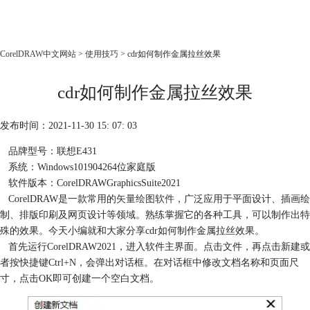
CorelDRAW
CorelDRAW中文网站
>
使用技巧
> cdr如何制作金属拉丝效果
首页
cdr如何制作金属拉丝效果
产品
教程
发布时间：2021-11-30 15: 07: 03
老用户福利
品牌型号：联想E431
下载
系统：Windows101904264位家庭版
软件版本：CorelDRAWGraphicsSuite2021
购买
CorelDRAW是一款常用的
矢量绘图软件
，广泛应用于平面设计、插画绘
制、排版印刷及网页设计等领域。熟练掌握它的各种工具，可以制作出特
殊的效果。今天小编就和大家分享cdr如何制作金属拉丝效果。
首先运行CorelDRAW2021，进入软件主界面。点击文件，再点击新建或
者按快捷键Ctrl+N，会弹出对话框。在对话框中修改文档名称和页面尺
寸，点击OK即可创建一个空白文档。