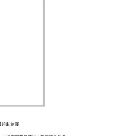
具绘制轮廓