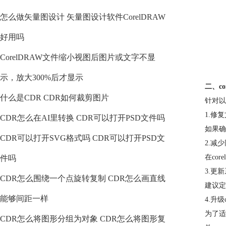
怎么做矢量图设计 矢量图设计软件CorelDRAW
好用吗
CorelDRAW文件缩小视图后图片或文字不显
示，放大300%后才显示
二、c
什么是CDR CDR如何裁剪图片
针对以
1.修
CDR怎么在AI里转换 CDR可以打开PSD文件吗
如果确
CDR可以打开SVG格式吗 CDR可以打开PSD文
2.减
在co
件吗
3.更
CDR怎么围绕一个点旋转复制 CDR怎么画直线
建议定
能够间距一样
4.升级c
为了适
CDR怎么将图形分组为对象 CDR怎么将图形复