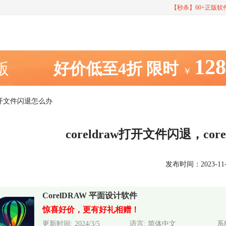
【秒杀】60+正版
12
室版
好价低至4折
限时
￥
aw打开文件闪退怎么办
coreldraw打开文件闪退，co
发布时间：2023-11-10
CorelDRAW 平面设计软件
惊喜好价，更有好礼相赠！
更新时间: 2024/3/5
语言: 简体中文
系统