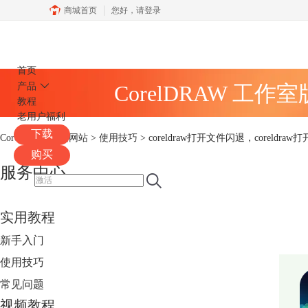
商城首页
您好，
请登录
CorelDRAW
首页
产品
CorelDRAW 工作
教程
老用户福利
下载
CorelDRAW中文网站
>
使用技巧
> coreldraw打开文件闪退，coreldr
购买
服务中心
实用教程
新手入门
使用技巧
常见问题
视频教程