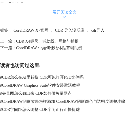
二、导出文件。
使用导出功能，可以将在CorelDRAW X4中绘制好的图形输出为位图或其
展开阅读全文
他格式的文件。选择菜单栏中的“文件”→“导出”命令或在工具栏中单
︾
击“导出”
按钮，即可弹出“导出”对话框，如图所示。
标签：
CorelDRAW X7官网
，
CDR 导入没反应
，
cdr导入
上一篇：
CDR X4标尺、辅助线、网格与捕捉
下一篇：
CorelDRAW 中如何使物体贴齐辅助线
读者也访问过这里:
#
CDR怎么在AI里转换 CDR可以打开PSD文件吗
#
CorelDRAW Graphics Suite软件安装激活教程
#
矢量图怎么做出来 CDR如何做矢量网点
#
CorelDRAW阴影效果怎样添加 CorelDRAW阴影颜色与透明度调整步骤
#
CDR字间距怎么调整 CDR字间距行距快捷键
在“导出”对话框中选择所需的图像格式，保存途径后，单击“导出”按钮，