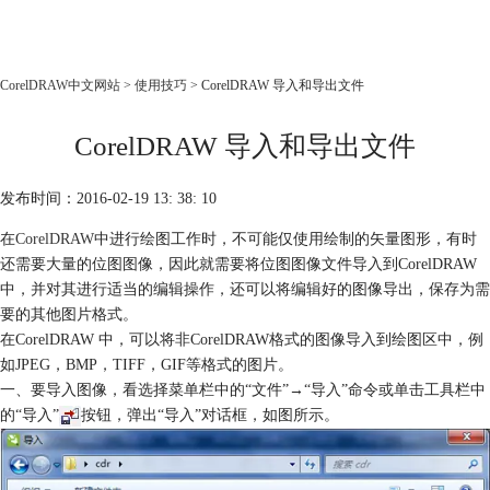
CorelDRAW
CorelDRAW中文网站
>
使用技巧
> CorelDRAW 导入和导出文件
首页
CorelDRAW 导入和导出文件
产品
教程
发布时间：2016-02-19 13: 38: 10
老用户福利
在
CorelDRAW
中进行绘图工作时，不可能仅使用绘制的矢量图形，有时
下载
还需要大量的位图图像，因此就需要将位图图像文件导入到CorelDRAW
中，并对其进行适当的编辑操作，还可以将编辑好的图像导出，保存为需
购买
要的其他图片格式。
在CorelDRAW 中，可以将非CorelDRAW格式的图像导入到绘图区中，例
如JPEG，BMP，TIFF，GIF等格式的图片。
一、要导入图像，看选择菜单栏中的“文件”→“导入”命令或单击工具栏中
的“导入”
按钮，弹出“导入”对话框，如图所示。