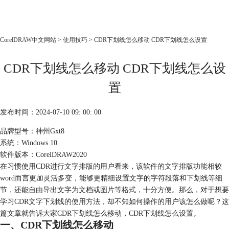
CorelDRAW
CorelDRAW中文网站
>
使用技巧
> CDR下划线怎么移动 CDR下划线怎么设置
首页
CDR下划线怎么移动 CDR下划线怎么设
产品
教程
置
老用户福利
发布时间：2024-07-10 09: 00: 00
下载
品牌型号：神州Gxt8
系统：Windows 10
购买
软件版本：CorelDRAW2020
在习惯使用CDR进行文字排版的用户看来，该软件的文字排版功能相较
word而言更加灵活多变，能够更精细设置文字的字符段落和下划线等细
节，还能自由导出文字为文档或图片等格式，十分方便。那么，对于想要
学习CDR文字下划线的使用方法，却不知如何操作的用户该怎么做呢？这
篇文章就告诉大家CDR下划线怎么移动，CDR下划线怎么设置。
一、CDR下划线怎么移动