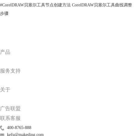
#
CorelDRAW贝塞尔工具节点创建方法 CorelDRAW贝塞尔工具曲线调整
步骤
产品
图3：缩短下划线
服务支持
2、调整字距
倒三角图标为缩小字距，点击倒三角图标后，数值降低，字距缩短，下划
线随之缩短。反之，正三角图标为扩大字距，点击三角图标就能设置字
关于
距，数值越大，字距越大，下划线就越长。扩大或缩小字符间距的同时，
下划线也随之延长或缩短了。
广告联盟
联系客服
400-8765-888
kefu@makeding.com