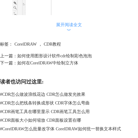
展开阅读全文
︾
标签：
CorelDRAW
，
CDR教程
上一篇：
如何使用图形设计软件cdr绘制彩色泡泡
下一篇：
如何在CorelDRAW中绘制立方体
读者也访问过这里:
图2：混合工具
#
CDR怎么做波浪线花边 CDR怎么做发光效果
形成如图3所示的效果。在上方属性栏中，可以看到同心圆的参数，包
#
CDR怎么把线条转换成形状 CDR字体怎么弯曲
括“圆圈直径、圆环间距和旋转角度”等。
#
CDR画笔工具在哪里显示 CDR画笔工具怎么用
#
CDR面板大小如何缩放 CDR面板设置在哪
#
CorelDRAW怎么批量改字体 CorelDRAW如何统一替换文本样式