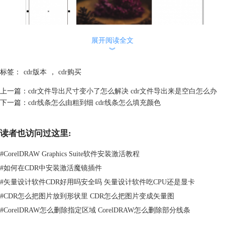
展开阅读全文
︾
标签：
cdr版本
，
cdr购买
上一篇：
cdr文件导出尺寸变小了怎么解决 cdr文件导出来是空白怎么办
下一篇：
cdr线条怎么由粗到细 cdr线条怎么填充颜色
图2：图片与图形
在满足使用条件的情况下，如图3所示，置于图文框内部的功能会切换为
读者也访问过这里:
可用。大家如果找不到功能，可先检查一下画布中的对象是否满足功能的
使用条件。
#
CorelDRAW Graphics Suite软件安装激活教程
#
如何在CDR中安装激活魔镜插件
#
矢量设计软件CDR好用吗安全吗 矢量设计软件吃CPU还是显卡
#
CDR怎么把图片放到形状里 CDR怎么把图片变成矢量图
#
CorelDRAW怎么删除指定区域 CorelDRAW怎么删除部分线条