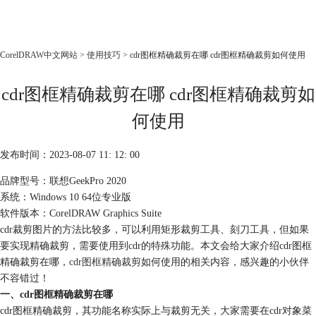
CorelDRAW
CorelDRAW中文网站
>
使用技巧
> cdr图框精确裁剪在哪 cdr图框精确裁剪如何使用
首页
cdr图框精确裁剪在哪 cdr图框精确裁剪如
产品
教程
何使用
老用户福利
发布时间：2023-08-07 11: 12: 00
下载
品牌型号：联想GeekPro 2020
系统：Windows 10 64位专业版
购买
软件版本：CorelDRAW Graphics Suite
cdr裁剪图片的方法比较多，可以利用矩形裁剪工具、刻刀工具，但如果
要实现精确裁剪，需要使用到cdr的特殊功能。本文会给大家介绍cdr图框
精确裁剪在哪，
cdr图框精确裁剪
如何使用的相关内容，感兴趣的小伙伴
不容错过！
一、cdr图框精确裁剪在哪
cdr图框精确裁剪，其功能名称实际上与裁剪无关，大家需要在cdr对象菜