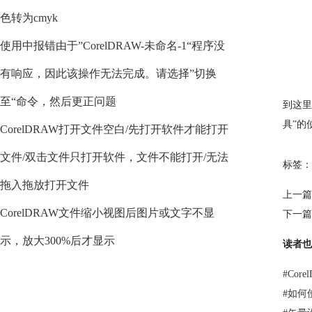
色转为cmyk
使用中报错由于”CorelDRAW-未命名-1“程序没
有响应，因此该操作无法完成。请选择”切换
至“命令，然后更正问题
到这里
具”的
CorelDRAW打开文件空白/先打开软件才能打开
文件/双击文件只打开软件，文件不能打开/无法
标签：
拖入拖放打开文件
上一篇
CorelDRAW文件缩小视图后图片或文字不显
下一篇
示，放大300%后才显示
读者也
#
Core
#
如何使