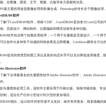
能，在图像、图形、文字、视频、出版等各方面都有涉及。
PS最主要的用途是图像处理和影像合成。Photoshop的专长在于图像处
relDRAW软件
了解下CorelDRAW软件，简称“CDR”，CorelDRAW是加拿大Co
画、页面设计、网站制作、位图编辑和网页动画等多种功能。
elDRAW软件包含两个绘图应用程序：一个用于矢量图及页面设计，一个用于
可以创作出多种富于动感的特殊效果及点阵图像。Coreldraw拥有全
elDRAW提供的智慧型绘图工具以及新的动态向导可以充分降低使用难度
。
be illustrator软件
解下全球最著名的矢量图形软件Adobe illustrator软件， Adobe il
件。
款矢量图形处理工具，该软件主要应用于印刷出版、海报书籍排版、专业
控制，适合生产任何小型设计到大型的复杂项目。
relDRAW相比，说AI软件对初学者不太友好，操作有些复杂，很多隐藏