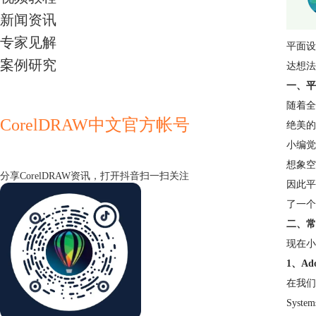
新闻资讯
专家见解
平面设
案例研究
达想法
一、平
随着全
CorelDRAW中文官方帐号
绝美的
小编觉
想象空
分享CorelDRAW资讯，打开抖音扫一扫关注
因此平
了一个
二、常
现在小
1、Ado
在我们
Sys