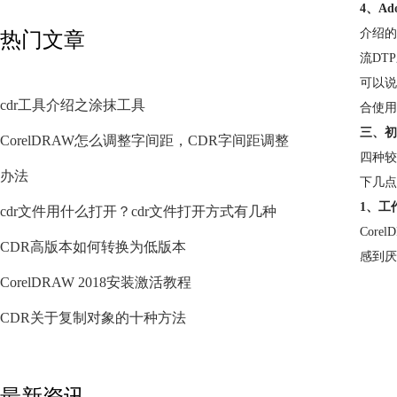
4、Ado
介绍的平
热门文章
流DT
可以说
cdr工具介绍之涂抹工具
合使用
三、初
CorelDRAW怎么调整字间距，CDR字间距调整
四种较
办法
下几点
1、工
cdr文件用什么打开？cdr文件打开方式有几种
Cor
CDR高版本如何转换为低版本
感到厌
CorelDRAW 2018安装激活教程
CDR关于复制对象的十种方法
最新资讯