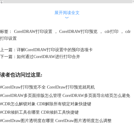
展开阅读全文
︾
标签：
CorelDRAW打印设置
，
CorelDRAW打印预览
，
cdr打印
，
cdr
打印设置
上一篇：
详解CorelDRAW打印设置中的预印选项卡
下一篇：
如何通过CorelDRAW进行打印合并
读者也访问过这里:
#
CorelDraw打印预览不全 CorelDraw打印预览就死机
#
CorelDRAW多页面排版怎么管理 CorelDRAW多页面导出错页怎么避免
#
CDR怎么解锁对象 CDR解除所有锁定对象快捷键
#
CDR倾斜工具在哪里 CDR倾斜工具快捷键
#
CorelDraw图片透明度在哪里 CorelDraw图片透明度怎么调整
单击“页面中的图像位置”按钮，在弹出的的下拉列表中可选择打印对象在
纸张上的位置。