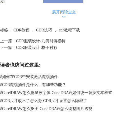
展开阅读全文
︾
技巧三：打开页面选项对话框
标签：
CDR教程
，
CDR技巧
，
cdr教程下载
双击页面的灰色边框打开了CorelDRAW的页面选项对话框。这个对话
框，我们可以更改页面的大小（A4，A3……）、方向（水平，垂直）、
上一篇：
CDR服装设计-几何时装模特
分辨率和其他选项。
下一篇：
CDR服装设计-格子衬衫
读者也访问过这里:
#
如何在CDR中安装激活魔镜插件
#
CDR魔镜插件是什么，有哪些功能？
#
CorelDRAW怎么批量改字体 CorelDRAW如何统一替换文本样式
#
CDR尺寸改不了怎么办 CDR尺寸设置怎么隐藏了
#
CorelDRAW怎么抠图 CorelDRAW怎么调整图片透视
技巧四：选择文档中全部文字对象