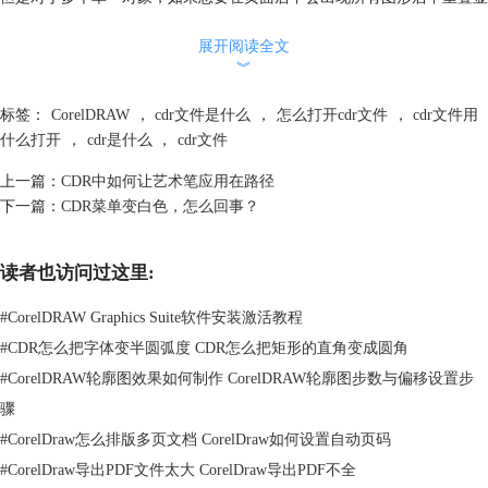
示在页面的状况。
展开阅读全文
︾
标签：
CorelDRAW
，
cdr文件是什么
，
怎么打开cdr文件
，
cdr文件用
什么打开
，
cdr是什么
，
cdr文件
上一篇：
CDR中如何让艺术笔应用在路径
下一篇：
CDR菜单变白色，怎么回事？
读者也访问过这里:
#
CorelDRAW Graphics Suite软件安装激活教程
#
CDR怎么把字体变半圆弧度 CDR怎么把矩形的直角变成圆角
#
CorelDRAW轮廓图效果如何制作 CorelDRAW轮廓图步数与偏移设置步
所以遇到此类问题可以先将对象按下Ctrl+G组合，然后在按P键居中。
骤
#
CorelDraw怎么排版多页文档 CorelDraw如何设置自动页码
#
CorelDraw导出PDF文件太大 CorelDraw导出PDF不全