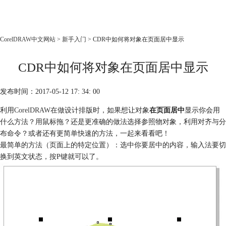
CorelDRAW
CorelDRAW中文网站
>
新手入门
> CDR中如何将对象在页面居中显示
首页
CDR中如何将对象在页面居中显示
产品
教程
发布时间：2017-05-12 17: 34: 00
老用户福利
利用
CorelDRAW
在做设计排版时，如果想让对象
在页面居中
显示你会用
下载
什么方法？用鼠标拖？还是更准确的做法选择参照物对象，利用对齐与分
布命令？或者还有更简单快速的方法，一起来看看吧！
购买
最简单的方法（页面上的特定位置）：选中你要居中的内容，输入法要切
换到英文状态，按P键就可以了。