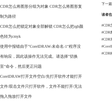
下一篇
CDR怎么将图形分组为对象 CDR怎么将图形复
读者也
制为路径
#
CD
CDR怎么把锁定对象全部解锁 CDR怎么把rgb颜
#
CD
色转为cmyk
#
CD
使用中报错由于”CorelDRAW-未命名-1“程序没
#
Cor
#
CD
有响应，因此该操作无法完成。请选择”切换
至“命令，然后更正问题
CorelDRAW打开文件空白/先打开软件才能打开
文件/双击文件只打开软件，文件不能打开/无法
拖入拖放打开文件