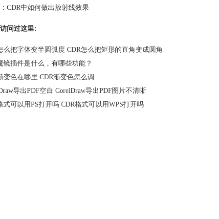
：
CDR中如何做出放射线效果
访问过这里:
R怎么把字体变半圆弧度 CDR怎么把矩形的直角变成圆角
R魔镜插件是什么，有哪些功能？
R渐变色在哪里 CDR渐变色怎么调
elDraw导出PDF空白 CorelDraw导出PDF图片不清晰
R格式可以用PS打开吗 CDR格式可以用WPS打开吗