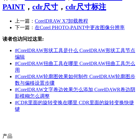
可以更改图像的高度和宽度，而不用更改分辨率。从左到右依
PAINT
，
cdr尺寸
，
cdr尺寸标注
次为：较小尺度的图像、原始图像、较大尺度的图像。
上一篇：
CorelDRAW X7卸载教程
下一篇：
在Corel PHOTO-PAINT中更改图像分辨率
读者也访问过这里:
#
CorelDRAW形状工具是什么 CorelDRAW形状工具节点
编辑
#
CorelDRAW扭曲工具在哪里 CorelDRAW扭曲工具怎么
用
通过增大或缩小图像的高度和宽度，可以更改图像的实际尺
#
CorelDRAW轮廓图效果如何制作 CorelDRAW轮廓图步
度。增大图像尺度时，应用程序会在现有像素之间插入新的像
数与偏移设置步骤
素，像素的颜色基于相邻像素的颜色。如果显著增大图像尺
#
CorelDRAW文字卷边效果怎么添加 CorelDAWR卷边阴
度，则图像可能会出现延展和像素化等情况。
影模糊怎么调整
#
CDR里面的旋转变换在哪里 CDR里面的旋转变换快捷
屏幕上的图像大小取决于图像的像素高度和宽度、缩放级别以
键
及监视器设置。因此，图像在屏幕上显示的大小可能不同于打
印时的大小。
CorelDRAW是一款通用且强大的矢量图形设计软件，让创意
产品
和功能结合打造专属风格，想要学习软件的小伙伴，可点击