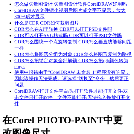
怎么做矢量图设计 矢量图设计软件CorelDRAW好用吗
CorelDRAW文件缩小视图后图片或文字不显示，放大
300%后才显示
什么是CDR CDR如何裁剪图片
CDR怎么在AI里转换 CDR可以打开PSD文件吗
CDR可以打开SVG格式吗 CDR可以打开PSD文件吗
CDR怎么围绕一个点旋转复制 CDR怎么画直线能够间距
一样
CDR怎么将图形分组为对象 CDR怎么将图形复制为路径
CDR怎么把锁定对象全部解锁 CDR怎么把rgb颜色转为
cmyk
使用中报错由于”CorelDRAW-未命名-1“程序没有响应，
因此该操作无法完成。请选择”切换至“命令，然后更正
问题
CorelDRAW打开文件空白/先打开软件才能打开文件/双
击文件只打开软件，文件不能打开/无法拖入拖放打开文
件
在Corel PHOTO-PAINT中更
改图像尺寸