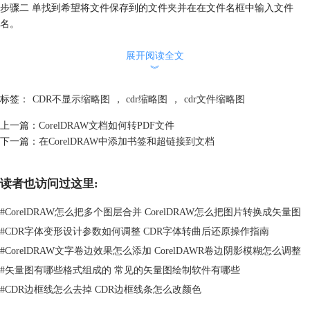
步骤二 单找到希望将文件保存到的文件夹并在在文件名框中输入文件
名。
步骤三 在发布至PDF对话框中单击“设置”按钮，出现PDF设置对话框
步骤四 单击文档选项卡。
展开阅读全文
︾
标签：
CDR不显示缩略图
，
cdr缩略图
，
cdr文件缩略图
上一篇：
CorelDRAW文档如何转PDF文件
下一篇：
在CorelDRAW中添加书签和超链接到文档
读者也访问过这里:
#
CorelDRAW怎么把多个图层合并 CorelDRAW怎么把图片转换成矢量图
#
CDR字体变形设计参数如何调整 CDR字体转曲后还原操作指南
#
CorelDRAW文字卷边效果怎么添加 CorelDAWR卷边阴影模糊怎么调整
#
矢量图有哪些格式组成的 常见的矢量图绘制软件有哪些
#
CDR边框线怎么去掉 CDR边框线条怎么改颜色
步骤五 在书签区域中，启用下列任意复选框：