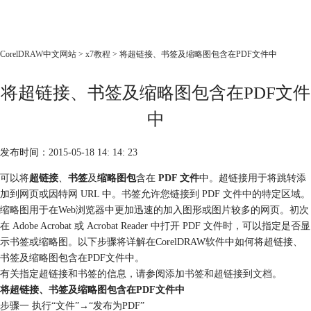
CorelDRAW
CorelDRAW中文网站
>
x7教程
> 将超链接、书签及缩略图包含在PDF文件中
首页
将超链接、书签及缩略图包含在PDF文件
产品
教程
中
老用户福利
发布时间：2015-05-18 14: 14: 23
下载
可以将
超链接
、
书签
及
缩略图包
含在
PDF 文件
中。超链接用于将跳转添
加到网页或因特网 URL 中。书签允许您链接到 PDF 文件中的特定区域。
购买
缩略图用于在Web浏览器中更加迅速的加入图形或图片较多的网页。初次
在 Adobe Acrobat 或 Acrobat Reader 中打开 PDF 文件时，可以指定是否显
示书签或缩略图。以下步骤将详解在CorelDRAW软件中如何将超链接、
书签及缩略图包含在PDF文件中。
有关指定超链接和书签的信息，请参阅
添加书签和超链接到文档
。
将超链接、书签及缩略图包含在PDF文件中
步骤一 执行“文件”→“发布为PDF”