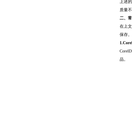
上述的
质量不
二、常
在上文
保存。
1.Core
Cor
品。