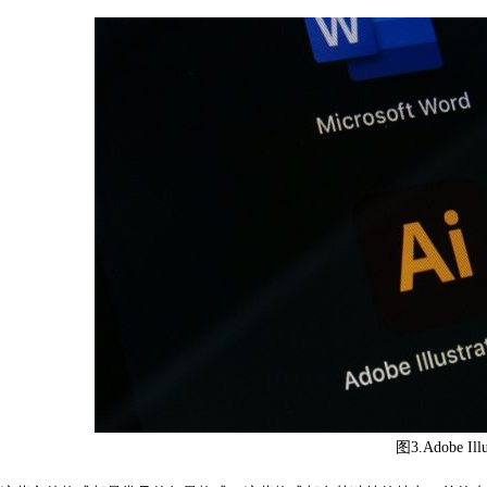
图3.Adobe Illu