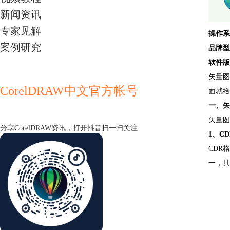
新闻资讯
专家见解
操作系
案例研究
品牌型
软件版
矢量图
CorelDRAW中文官方帐号
面就给
一、矢
矢量图
分享CorelDRAW资讯，打开抖音扫一扫关注
1、C
CDR
一，具