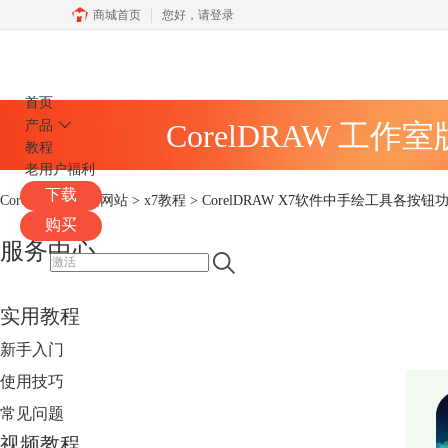
商城首页
您好，
请登录
CorelDRAW
首页
产品
CorelDRAW 工作
教程
老用户福利
下载
CorelDRAW中文网站
>
x7教程
> CorelDRAW X7软件中手绘工具各按钮
购买
服务中心
实用教程
新手入门
使用技巧
常见问题
视频教程