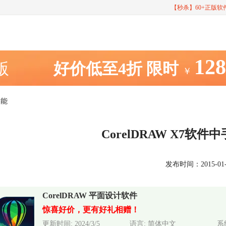
【秒杀】60+正版
12
室版
好价低至4折
限时
￥
功能
CorelDRAW X7软
发布时间：2015-01-14
CorelDRAW 平面设计软件
惊喜好价，更有好礼相赠！
更新时间: 2024/3/5
语言: 简体中文
系统