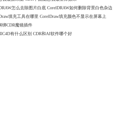
elDRAW怎么去除图片白底 CorelDRAW如何删除背景白色杂边
elDraw填充工具在哪里 CorelDraw填充颜色不显示在屏幕上
解绑CDR魔镜插件
和C4D有什么区别 CDR和AI软件哪个好