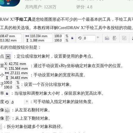
月均用户: 1220万
评分: 4.8
DRAW X7
手绘工具
是您绘图图形必不可少的一个最基本的工具，手绘工具
工具的相关选项。本教程将详解CorelDRAW X7手绘工具中各按钮的功能
右的功能按钮分别是：
点
：定位或缩放对象时，设置要使用的参考点。
置
：通过手动设置x和y坐标确定对象在页面中的位置。
小
：手动设置对象的宽度和高度。
子
：设置一个百分比缩放对象。
率
：当缩放和调整对象大小时，保留原来的宽高比率。
度
：可手动输入指定对象的旋转角度。
像
：从左至右翻转对象。
像
：从上至下翻转对象。
：拆分对象创建多个对象和路径。