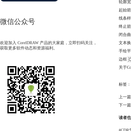
轮廓宽
起始箭
线条样
微信公众号
终止箭
闭合曲
文本换
欢迎加入 CorelDRAW 产品的大家庭，立即扫码关注，
获取更多软件动态和资源福利。
手绘平
边框
关于C
标签：
上一篇
下一篇
读者也
#
CD