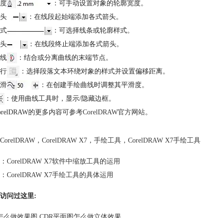
度
：可手动设置对象的轮廓宽度。
头
：在线段起始端添加各式箭头。
式
：可选择线条或轮廓样式。
头
：在线段终止端添加各式箭头。
线
：结合或分离曲线的末端节点。
行
：选择段落文本环绕对象的样式并设置偏移距离。
滑
：在创建手绘曲线时调整其平滑度。
：使用曲线工具时，显示/隐藏边框。
orelDRAW的更多内容可参考
CorelDRAW官方网站
。
CorelDRAW
，
CorelDRAW X7
，
手绘工具
，
CorelDRAW X7手绘工具
：
CorelDRAW X7软件中缩放工具的运用
：
CorelDRAW X7手绘工具的具体运用
访问过这里:
R怎么做效果图 CDR平面图怎么做立体效果