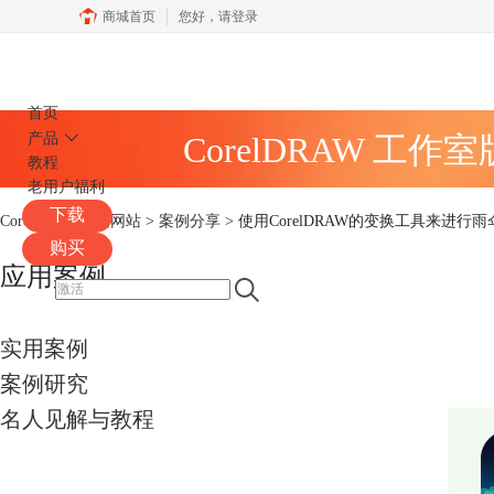
商城首页
您好，
请登录
CorelDRAW
首页
产品
CorelDRAW 工作
教程
老用户福利
下载
CorelDRAW中文网站
>
案例分享
> 使用CorelDRAW的变换工具来进行
购买
应用案例
实用案例
案例研究
名人见解与教程