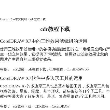
CorelDRAW
CorelDRAW中文网站
>
cdr教程下载
cdr教程下载
首页
产品
CorelDRAW X7中的三维效果滤镜组的运用
教程
老用户福利
使用三维效果滤镜组中的各项功能能使图片在一定维度空间内产
生一些立体效果，它提供了7种滤镜。使用这些滤镜效果让您的
下载
图片产生逼真的三维视觉效果。
标签：
cdr滤镜
，
cdr教程下载
，
CDR教程
，
CorelDRAW X7
购买
CorelDRAW X7软件中多边形工具的运用
CorelDRAW X7的多边形工具也是基本绘图工具，多边形工具包
括多边形、星形、螺纹、基本形状、箭头形状等11个子工具。本
教程将带大家了解多边形、星形、复杂星形这3个工具的运用。
标签：
cdr教程下载
，
CDR教程
，
CorelDRAW