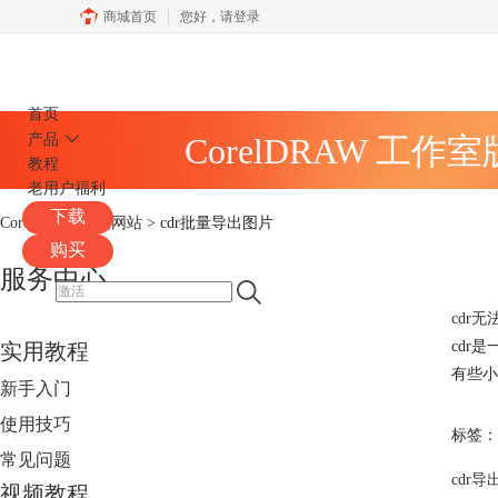
商城首页
您好，
请登录
CorelDRAW
首页
产品
CorelDRAW 工作
教程
老用户福利
下载
CorelDRAW中文网站
>
cdr批量导出图片
购买
服务中心
cdr
cdr
实用教程
有些小
新手入门
使用技巧
标签：
常见问题
cdr
视频教程