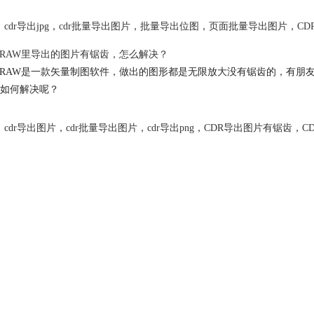
cdr导出jpg
，
cdr批量导出图片
，
批量导出位图
，
页面批量导出图片
，
CD
elDRAW里导出的图片有锯齿，怎么解决？
elDRAW是一款矢量制图软件，做出的图形都是无限放大没有锯齿的，有朋
如何解决呢？
cdr导出图片
，
cdr批量导出图片
，
cdr导出png
，
CDR导出图片有锯齿
，
C