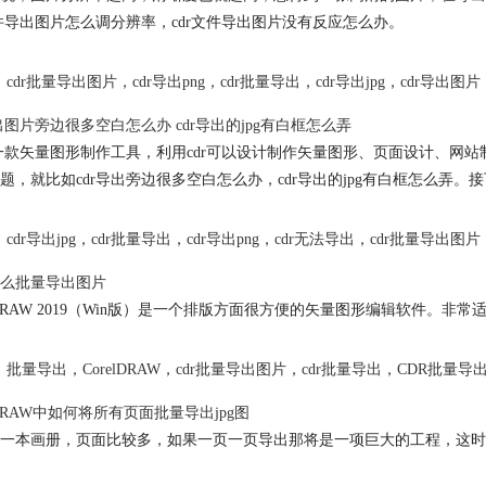
文件导出图片怎么调分辨率，cdr文件导出图片没有反应怎么办。
cdr批量导出图片
，
cdr导出png
，
cdr批量导出
，
cdr导出jpg
，
cdr导出图片
导出图片旁边很多空白怎么办 cdr导出的jpg有白框怎么弄
是一款矢量图形制作工具，利用cdr可以设计制作矢量图形、页面设计、网
题，就比如cdr导出旁边很多空白怎么办，cdr导出的jpg有白框怎么弄
cdr导出jpg
，
cdr批量导出
，
cdr导出png
，
cdr无法导出
，
cdr批量导出图片
怎么批量导出图片
elDRAW 2019（Win版）是一个排版方面很方便的矢量图形编辑软件
批量导出
，
CorelDRAW
，
cdr批量导出图片
，
cdr批量导出
，
CDR批量导
elDRAW中如何将所有页面批量导出jpg图
一本画册，页面比较多，如果一页一页导出那将是一项巨大的工程，这时候