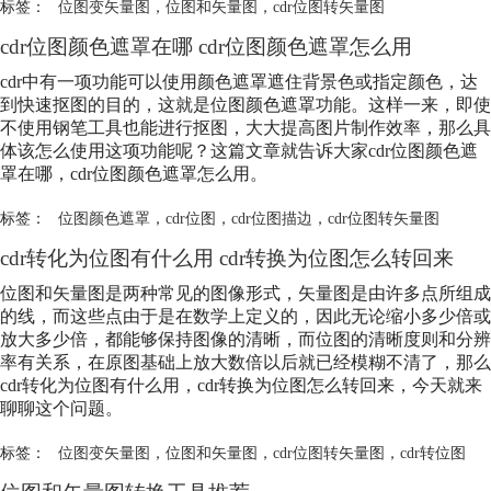
标签：
位图变矢量图
，
位图和矢量图
，
cdr位图转矢量图
cdr位图颜色遮罩在哪 cdr位图颜色遮罩怎么用
cdr中有一项功能可以使用颜色遮罩遮住背景色或指定颜色，达
到快速抠图的目的，这就是位图颜色遮罩功能。这样一来，即使
不使用钢笔工具也能进行抠图，大大提高图片制作效率，那么具
体该怎么使用这项功能呢？这篇文章就告诉大家cdr位图颜色遮
罩在哪，cdr位图颜色遮罩怎么用。
标签：
位图颜色遮罩
，
cdr位图
，
cdr位图描边
，
cdr位图转矢量图
cdr转化为位图有什么用 cdr转换为位图怎么转回来
位图和矢量图是两种常见的图像形式，矢量图是由许多点所组成
的线，而这些点由于是在数学上定义的，因此无论缩小多少倍或
放大多少倍，都能够保持图像的清晰，而位图的清晰度则和分辨
率有关系，在原图基础上放大数倍以后就已经模糊不清了，那么
cdr转化为位图有什么用，cdr转换为位图怎么转回来，今天就来
聊聊这个问题。
标签：
位图变矢量图
，
位图和矢量图
，
cdr位图转矢量图
，
cdr转位图