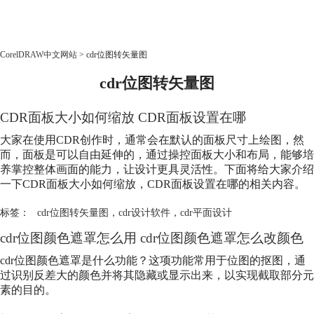
CorelDRAW
CorelDRAW中文网站
>
cdr位图转矢量图
cdr位图转矢量图
首页
产品
CDR面板大小如何缩放 CDR面板设置在哪
教程
老用户福利
大家在使用CDR创作时，通常会在默认的面板尺寸上绘图，然
而，面板是可以自由延伸的，通过操控面板大小和布局，能够培
下载
养掌控整体画面的能力，让设计更具灵活性。下面将给大家介绍
一下CDR面板大小如何缩放，CDR面板设置在哪的相关内容。
购买
标签：
cdr位图转矢量图
，
cdr设计软件
，
cdr平面设计
cdr位图颜色遮罩怎么用 cdr位图颜色遮罩怎么改颜色
cdr位图颜色遮罩是什么功能？这项功能常用于位图的抠图，通
过识别反差大的颜色并将其隐藏或显示出来，以实现截取部分元
素的目的。