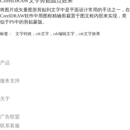
CorelDRAW文字剪贴圆点效果
将图片或矢量图形剪贴到文字中是平面设计常用的手法之一，在
CorelDRAW软件中用图框精确剪裁置于图文框内部来实现，类
似于PS中的剪贴蒙版。
标签：
文字特效
，
cdr文字
，
cdr编辑文字
，
cdr文字效果
产品
服务支持
关于
广告联盟
联系客服