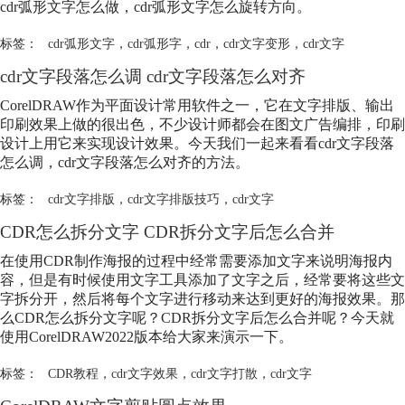
cdr弧形文字怎么做，cdr弧形文字怎么旋转方向。
标签：
cdr弧形文字
，
cdr弧形字
，
cdr
，
cdr文字变形
，
cdr文字
cdr文字段落怎么调 cdr文字段落怎么对齐
CorelDRAW作为平面设计常用软件之一，它在文字排版、输出
印刷效果上做的很出色，不少设计师都会在图文广告编排，印刷
设计上用它来实现设计效果。今天我们一起来看看cdr文字段落
怎么调，cdr文字段落怎么对齐的方法。
标签：
cdr文字排版
，
cdr文字排版技巧
，
cdr文字
CDR怎么拆分文字 CDR拆分文字后怎么合并
在使用CDR制作海报的过程中经常需要添加文字来说明海报内
容，但是有时候使用文字工具添加了文字之后，经常要将这些文
字拆分开，然后将每个文字进行移动来达到更好的海报效果。那
么CDR怎么拆分文字呢？CDR拆分文字后怎么合并呢？今天就
使用CorelDRAW2022版本给大家来演示一下。
标签：
CDR教程
，
cdr文字效果
，
cdr文字打散
，
cdr文字