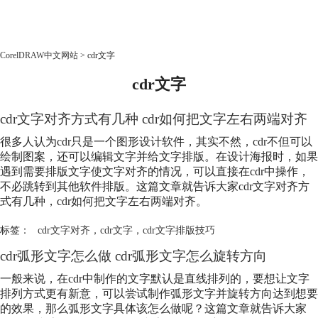
CorelDRAW
CorelDRAW中文网站
>
cdr文字
cdr文字
首页
产品
cdr文字对齐方式有几种 cdr如何把文字左右两端对齐
教程
老用户福利
很多人认为cdr只是一个图形设计软件，其实不然，cdr不但可以
绘制图案，还可以编辑文字并给文字排版。在设计海报时，如果
下载
遇到需要排版文字使文字对齐的情况，可以直接在cdr中操作，
不必跳转到其他软件排版。这篇文章就告诉大家cdr文字对齐方
式有几种，cdr如何把文字左右两端对齐。
购买
标签：
cdr文字对齐
，
cdr文字
，
cdr文字排版技巧
cdr弧形文字怎么做 cdr弧形文字怎么旋转方向
一般来说，在cdr中制作的文字默认是直线排列的，要想让文字
排列方式更有新意，可以尝试制作弧形文字并旋转方向达到想要
的效果，那么弧形文字具体该怎么做呢？这篇文章就告诉大家