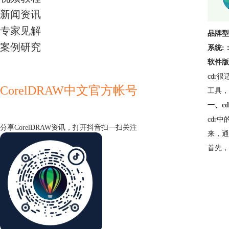
新闻资讯
专家见解
品牌型
案例研究
系统:
软件版
cdr
CorelDRAW中文官方帐号
工具，
一、c
cdr
分享CorelDRAW资讯，打开抖音扫一扫关注
来，通
首先，