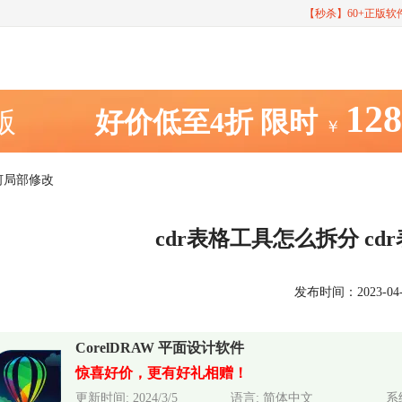
【秒杀】60+正版
12
室版
好价低至4折
限时
￥
如何局部修改
cdr表格工具怎么拆分 c
发布时间：2023-04-11
CorelDRAW 平面设计软件
惊喜好价，更有好礼相赠！
更新时间: 2024/3/5
语言: 简体中文
系统