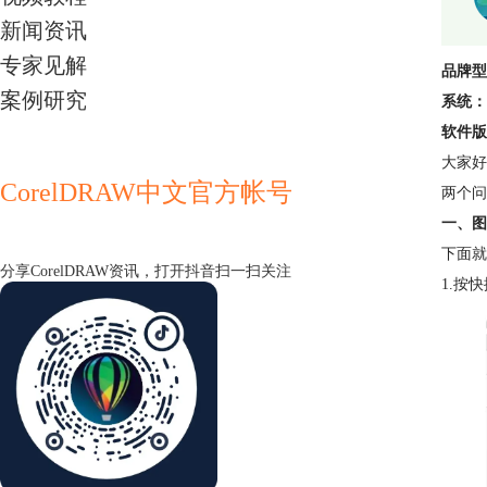
新闻资讯
专家见解
品牌型
案例研究
系统：
软件版
大家好
CorelDRAW中文官方帐号
两个问
一、图
下面就
分享CorelDRAW资讯，打开抖音扫一扫关注
1.按