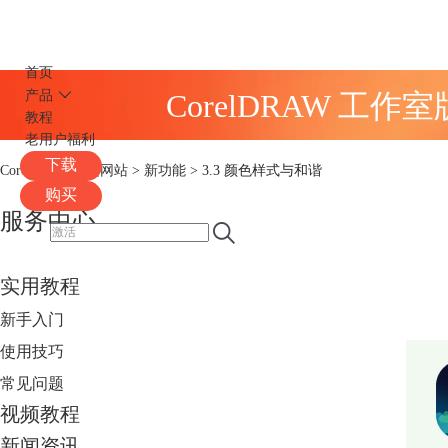
CorelDRAW
首页
产品
CorelDRAW 工作
教程
老用户福利
下载
CorelDRAW中文网站
>
新功能
> 3.3 颜色样式与和谐
购买
服务中心
实用教程
新手入门
使用技巧
常见问题
视频教程
新闻资讯