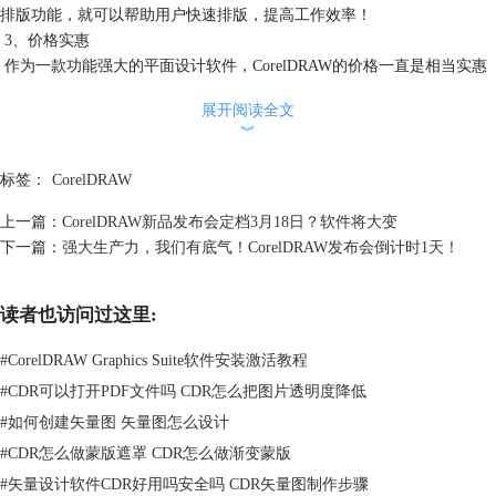
排版功能，就可以帮助用户快速排版，提高工作效率！
3、价格实惠
作为一款功能强大的平面设计软件，CorelDRAW的价格一直是相当实惠
的，也正因为这一点，CorelDRAW才会收获如此庞大的用户群体，可谓
展开阅读全文
是真正的好物配好价！
︾
二、新功能预测
可以说，容易操作的界面、人性化的设计和全面的功能是提高工作效率
标签：
CorelDRAW
的关键，也是越来越多人选择CorelDRAW的原因。而CorelDRAW2022更
是充分考虑客户的需求，新增了很多实用功能。
上一篇：
CorelDRAW新品发布会定档3月18日？软件将大变
1、更快速的照片编辑功能
下一篇：
强大生产力，我们有底气！CorelDRAW发布会倒计时1天！
与旧版比较，新版本可能会在无损编辑调整上大做文章，或许在
CorelPHOTO-PAINT“调整”泊坞窗/检查器中会有新的工具、快捷方式和命
读者也访问过这里:
令，工作效率想必会比之前提升不少。
#
CorelDRAW Graphics Suite软件安装激活教程
#
CDR可以打开PDF文件吗 CDR怎么把图片透明度降低
#
如何创建矢量图 矢量图怎么设计
#
CDR怎么做蒙版遮罩 CDR怎么做渐变蒙版
#
矢量设计软件CDR好用吗安全吗 CDR矢量图制作步骤