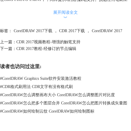
具，然后在属性栏上找到新控件，来启用触笔方位、倾斜、旋转和笔压。
展开阅读全文
切换这些控件来自定义您的笔刷笔触并使用触笔绘制出令人振奋的效果。
︾
就像在旧版本中一样，使用触笔压力来改变笔刷笔尖的大小，加重按压可
加宽笔刷笔触，减轻压力可使笔刷笔触变窄。启用触笔倾斜有助于改变笔
标签：
CorelDRAW 2017下载
，
CDR 2017下载
，
CorelDRAW 2017
刷笔尖的平滑度以绘制书法笔刷笔触。使用方位和旋转控件可旋转笔刷笔
尖。最基本的笔刷控件现在位于泊坞窗顶部。您可以通过旋转、平滑度和
上一篇：
CDR 2017视频教程-增强的触笔支持
延长设置实现更为广泛的艺术效果，使用CorelDRAW和Corel PHOTO-
下一篇：
CDR 2017教程-经修订的节点编辑
PAINT，发挥触笔的创意潜能吧！
读者也访问过这里:
#
CorelDRAW Graphics Suite软件安装激活教程
#
CDR格式刷用法 CDR文字有没有格式刷
#
CorelDRAW怎么调整画布大小 CorelDRAW怎么调整图片对比度
#
CorelDRAW怎么把多个图层合并 CorelDRAW怎么把图片转换成矢量图
#
CorelDRAW如何绘制云纹 CorelDRAW如何绘制图标