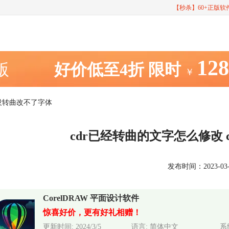
【秒杀】60+正版
12
室版
好价低至4折
限时
￥
人没转曲改不了字体
cdr已经转曲的文字怎么修改 
发布时间：2023-03-24
CorelDRAW 平面设计软件
惊喜好价，更有好礼相赠！
更新时间: 2024/3/5
语言: 简体中文
系统