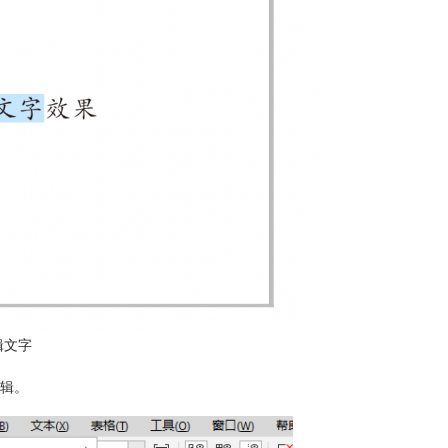
辑文字
辑。