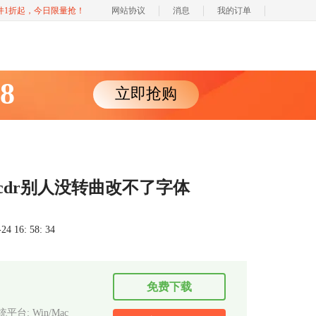
软件1折起，今日限量抢！
网站协议
消息
我的订单
88
立即抢购
cdr别人没转曲改不了字体
 16: 58: 34
免费下载
平台: Win/Mac