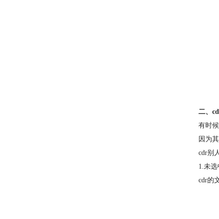
二、c
有时候
因为其
cdr
1.未
cdr