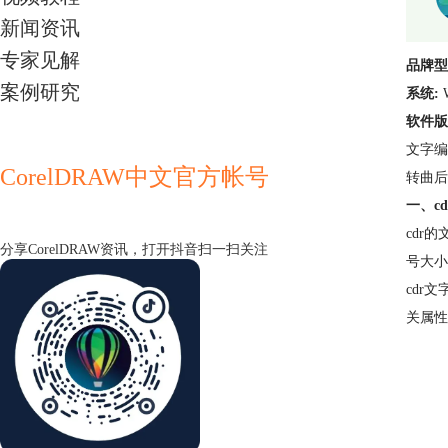
新闻资讯
专家见解
品牌型
案例研究
系统:
软件版
文字编
CorelDRAW中文官方帐号
转曲后
一、c
cdr
分享CorelDRAW资讯，打开抖音扫一扫关注
号大小
cdr
关属性