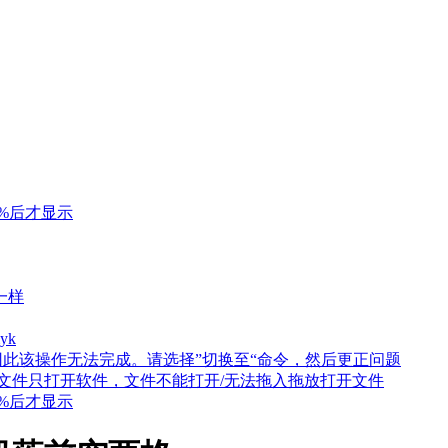
0%后才显示
一样
yk
响应，因此该操作无法完成。请选择”切换至“命令，然后更正问题
双击文件只打开软件，文件不能打开/无法拖入拖放打开文件
0%后才显示