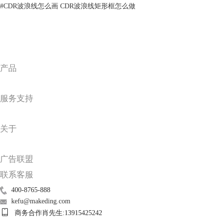
#
CDR波浪线怎么画 CDR波浪线矩形框怎么做
产品
服务支持
图3：旋转矩形
然后，如图4所示，在两个矩形之间添加文本“Come On”。
关于
广告联盟
联系客服
400-8765-888
kefu@makeding.com
商务合作肖先生:13915425242