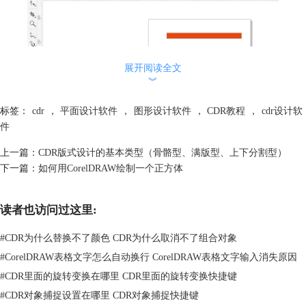
展开阅读全文
︾
标签：
cdr
，
平面设计软件
，
图形设计软件
，
CDR教程
，
cdr设计软
件
上一篇：
CDR版式设计的基本类型（骨骼型、满版型、上下分割型）
下一篇：
如何用CorelDRAW绘制一个正方体
图2：绘制矩形
接着，如图3所示，选中矩形，设置35度的旋转角度，并分别将两个矩形
读者也访问过这里:
放置在画布的左上角与右下角。
#
CDR为什么替换不了颜色 CDR为什么取消不了组合对象
#
CorelDRAW表格文字怎么自动换行 CorelDRAW表格文字输入消失原因
#
CDR里面的旋转变换在哪里 CDR里面的旋转变换快捷键
#
CDR对象捕捉设置在哪里 CDR对象捕捉快捷键