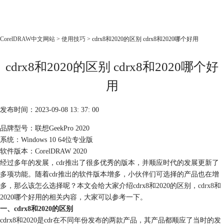
CorelDRAW
CorelDRAW中文网站
>
使用技巧
> cdrx8和2020的区别 cdrx8和2020哪个好用
首页
cdrx8和2020的区别 cdrx8和2020哪个好
产品
教程
用
老用户福利
发布时间：2023-09-08 13: 37: 00
下载
品牌型号：联想GeekPro 2020
系统：Windows 10 64位专业版
购买
软件版本：CorelDRAW 2020
经过多年的发展，cdr推出了很多优秀的版本，并顺应时代的发展更新了
多项功能。随着cdr推出的软件版本增多，小伙伴们可选择的产品也在增
多，那么该怎么选择呢？本文会给大家介绍cdrx8和2020的区别，
cdrx8
和
2020哪个好用的相关内容，大家可以参考一下。
一、cdrx8和2020的区别
cdrx8和2020是cdr在不同年份发布的两款产品，其产品都顺应了当时的发