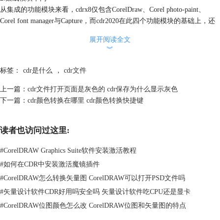
从集成的功能模块来看，cdrx8仅包含CorelDraw、Corel photo-paint、
Corel font manager与Capture，而cdr2020在此四个功能模块的基础上，还
增加了CorelDraw.app、Corel aftershot HDR、powertrace的模块，可通过移
展开阅读全文
动协作的方式应用cdr的功能。
︾
标签：
cdr是什么
，
cdr文件
上一篇：
cdr文件打开页面是灰色的 cdr保存为什么显示灰色
下一篇：
cdr颜色转换在哪里 cdr颜色转换快捷键
读者也访问过这里:
#
CorelDRAW Graphics Suite软件安装激活教程
#
如何在CDR中安装激活魔镜插件
#
CorelDRAW怎么转换矢量图 CorelDRAW可以打开PSD文件吗
#
矢量设计软件CDR好用吗安全吗 矢量设计软件吃CPU还是显卡
图2：功能模块
#
CorelDRAW位图颜色怎么改 CorelDRAW位图和矢量图的特点