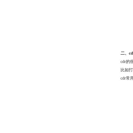
二、c
cdr
比如打
cdr