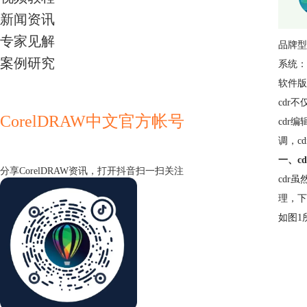
新闻资讯
专家见解
品牌型号
案例研究
系统：W
软件版本
cdr
CorelDRAW中文官方帐号
cdr
调，c
一、c
分享CorelDRAW资讯，打开抖音扫一扫关注
cdr
理，下
如图1