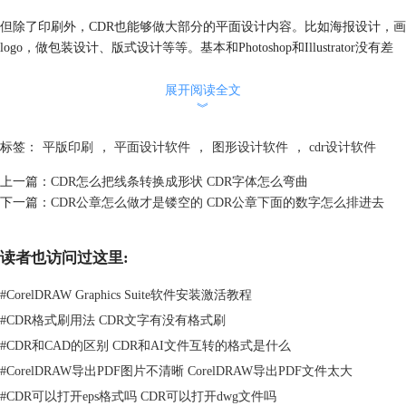
但除了印刷外，CDR也能够做大部分的平面设计内容。比如海报设计，画
logo，做包装设计、版式设计等等。基本和Photoshop和Illustrator没有差
别。
二、PS转CDR为什么不能印刷
展开阅读全文
︾
Photoshop生成的文件通常是PSD格式的。CDR中可以直接打开PSD文件
（右键选择用CDR打开即可），但这并不意味着它就能直接用于印刷。
标签：
平版印刷
，
平面设计软件
，
图形设计软件
，
cdr设计软件
上一篇：
CDR怎么把线条转换成形状 CDR字体怎么弯曲
下一篇：
CDR公章怎么做才是镂空的 CDR公章下面的数字怎么排进去
读者也访问过这里:
#
CorelDRAW Graphics Suite软件安装激活教程
#
CDR格式刷用法 CDR文字有没有格式刷
#
CDR和CAD的区别 CDR和AI文件互转的格式是什么
#
CorelDRAW导出PDF图片不清晰 CorelDRAW导出PDF文件太大
#
CDR可以打开eps格式吗 CDR可以打开dwg文件吗
图2：用CDR打开psd文件